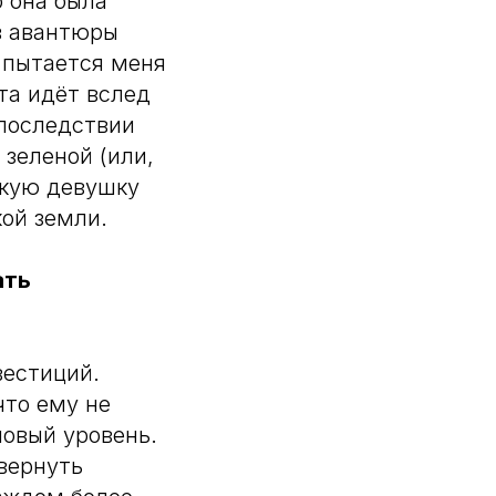
о она была
 в авантюры
, пытается меня
ста идёт вслед
впоследствии
 зеленой (или,
скую девушку
ой земли.
ать
вестиций.
что ему не
новый уровень.
 вернуть