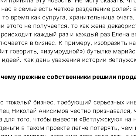
ки приняла эту новость. Не могу сказать, чт
у нас в семье есть чёткое разделение ролей:
в то время как супруга, хранительница очага
ли этого не получается, то как жена декабри
происходит каждый раз и каждый раз Елена 
лючается в бизнес. К примеру, изобразить на
бит говорить, «изумрудной») бутылке марий
 идеей. Как дань уважения истории Ветлужск
почему прежние собственники решили прод
то тяжелый бизнес, требующий серьезных ин
ец Николай Анисимов честно признавался, 
в для того, чтобы вывести «Ветлужскую» на 
 деньги в таком проекте легче потерять, чем