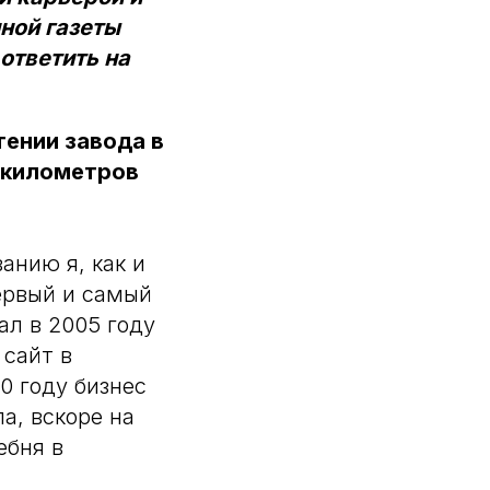
ной газеты
ответить на
тении завода в
и километров
анию я, как и
первый и самый
ал в 2005 году
 сайт в
0 году бизнес
ла, вскоре на
ебня в