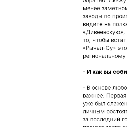
обратно. Скажу
менее заметном
заводы по прои
видите на полк
«Дивеевскую», 
то, чтобы вста
«Рычал-Су» это
региональному 
- И как вы соб
- В основе люб
важнее. Первая
уже был слажен
личным обстоят
за последний го