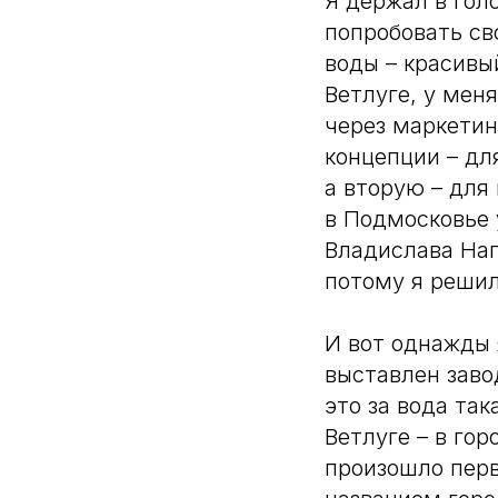
Я держал в гол
попробовать св
воды – красивый
Ветлуге, у мен
через маркетин
концепции – дл
а вторую – для
в Подмосковье 
Владислава Наг
потому я решил
И вот однажды 
выставлен заво
это за вода та
Ветлуге – в гор
произошло перв