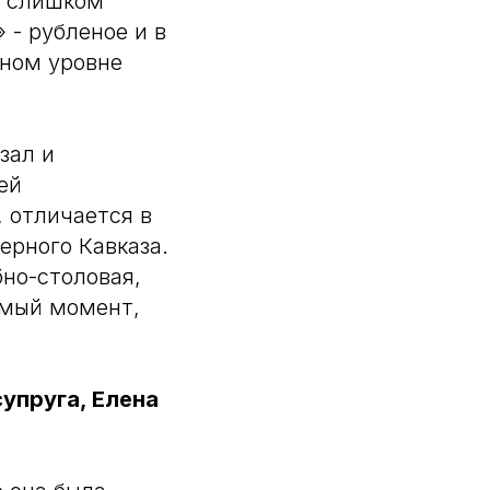
» слишком
 - рубленое и в
ьном уровне
зал и
ей
, отличается в
ерного Кавказа.
бно-столовая,
амый момент,
упруга, Елена