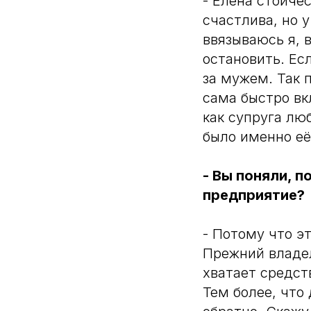
- Елена стоичес
счастлива, но 
ввязываюсь я, 
остановить. Ес
за мужем. Так 
сама быстро вк
как супруга лю
было именно её
- Вы поняли, 
предприятие?
- Потому что э
Прежний владел
хватает средст
Тем более, что