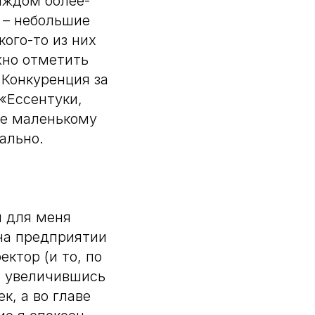
каждом более-
 – небольшие
ого-то из них
жно отметить
 Конкуренция за
 «Ессентуки,
ые маленькому
ально.
и для меня
 на предприятии
ктор (и то, по
, увеличившись
к, а во главе