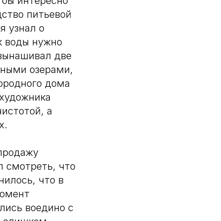
о бы интересно
дство питьевой
я узнал о
к воды нужно
 вынашивал две
чными озерами,
городного дома
 художника
чистотой, а
х.
 продажу
л смотреть, что
нилось, что в
момент
лись воедино с