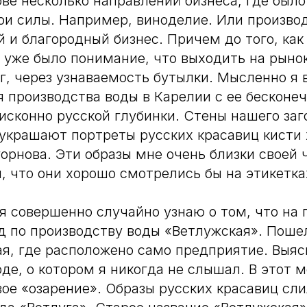
ове несколько направлений бизнеса, где был
ои силы. Например, виноделие. Или произво
 и благородный бизнес. Причем до того, как 
я уже было понимание, что выходить на рыно
г, через узнаваемость бутылки. Мысленно я
я производства воды в Карелии с ее бесконе
 исконно русской глубинки. Стены нашего за
украшают портреты русских красавиц кисти
орнова. Эти образы мне очень близки своей 
, что они хорошо смотрелись бы на этикетка
я совершенно случайно узнаю о том, что на
д по производству воды «Ветлужская». Поше
кая, где расположено само предприятие. Выяс
оде, о котором я никогда не слышал. В этот 
ое «озарение». Образы русских красавиц сли