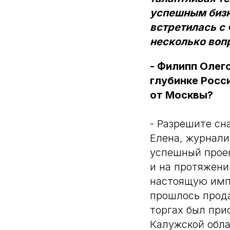
успешным бизн
встретилась с
несколько воп
- Филипп Олег
глубинке Росс
от Москвы?
- Разрешите сн
Елена, журнали
успешный проек
и на протяжени
настоящую импе
прошлось продат
торгах был при
Калужской обла