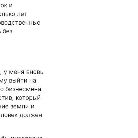
ок и
олько лет
зводственные
 без
, у меня вновь
ему выйти на
го бизнесмена
отив, который
ние земли и
еловек должен