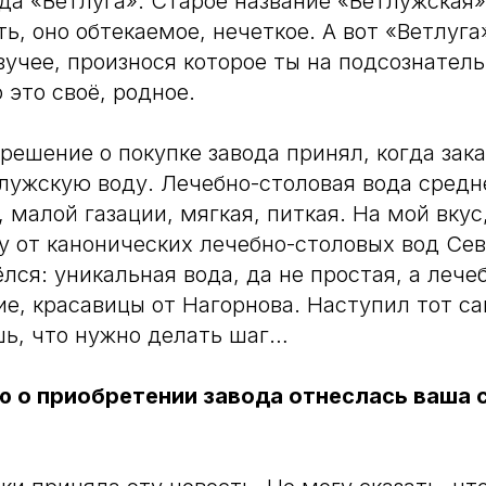
да «Ветлуга». Старое название «Ветлужская
, оно обтекаемое, нечеткое. А вот «Ветлуга»
вучее, произнося которое ты на подсознател
 это своё, родное.
решение о покупке завода принял, когда зака
лужскую воду. Лечебно-столовая вода средн
 малой газации, мягкая, питкая. На мой вкус
 от канонических лечебно-столовых вод Сев
лся: уникальная вода, да не простая, а лече
ие, красавицы от Нагорнова. Наступил тот с
ь, что нужно делать шаг…
ию о приобретении завода отнеслась ваша с