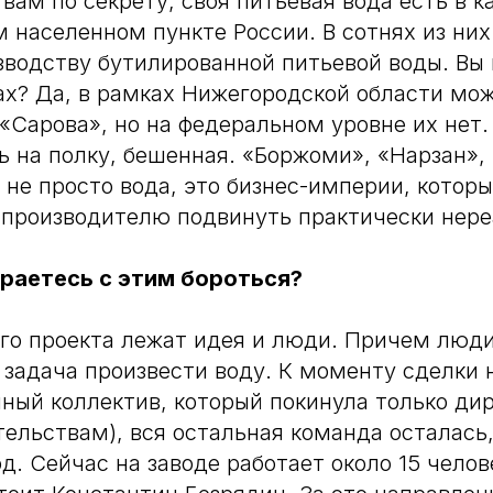
 вам по секрету, своя питьевая вода есть в 
 населенном пункте России. В сотнях из них
зводству бутилированной питьевой воды. Вы к
ах? Да, в рамках Нижегородской области мо
«Сарова», но на федеральном уровне их нет.
ть на полку, бешенная. «Боржоми», «Нарзан»,
 не просто вода, это бизнес-империи, котор
производителю подвинуть практически нере
ираетесь с этим бороться?
ого проекта лежат идея и люди. Причем люд
 задача произвести воду. К моменту сделки
ный коллектив, который покинула только дире
ельствам), вся остальная команда осталась
д. Сейчас на заводе работает около 15 челове