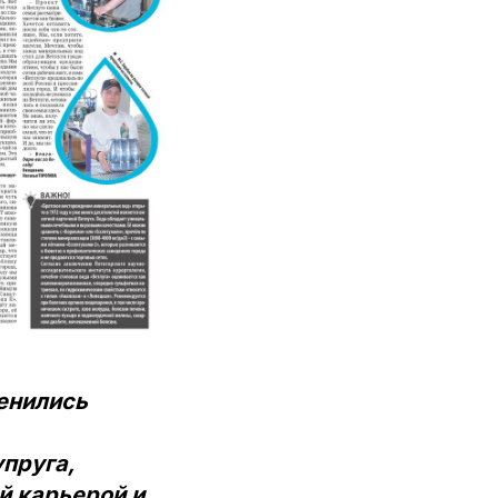
енились
пруга,
й карьерой и