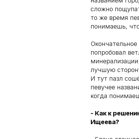
названием горо
сложно пощупать
то же время пе
понимаешь, что
Окончательное 
попробовал вет
минерализации,
лучшую сторону
И тут пазл сошё
певучее назван
когда понимаеш
- Как к решен
Ищеева?